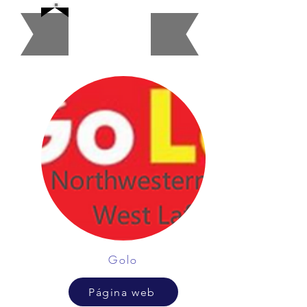
Gasoliner
as
Golo
Página web