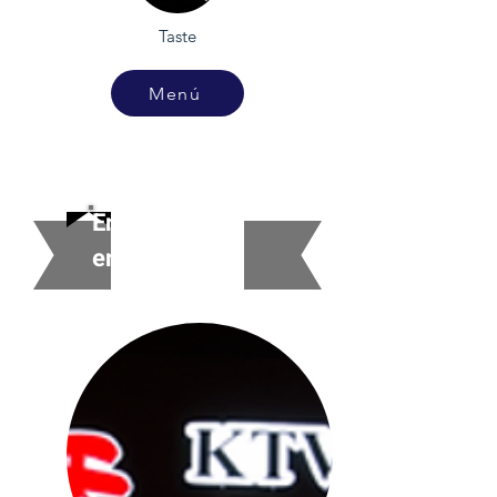
Taste
Menú
Entretenimi
ento