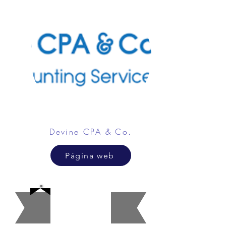
Devine CPA & Co.
Página web
Belle
za