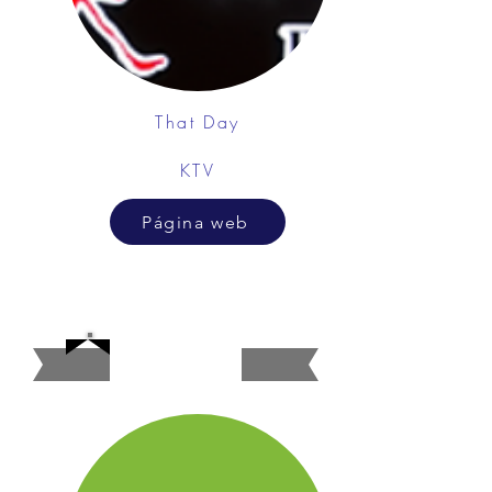
That Day
KTV
Página web
Bancos