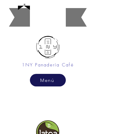
Restaura
nte
1NY Panadería Café
Menú