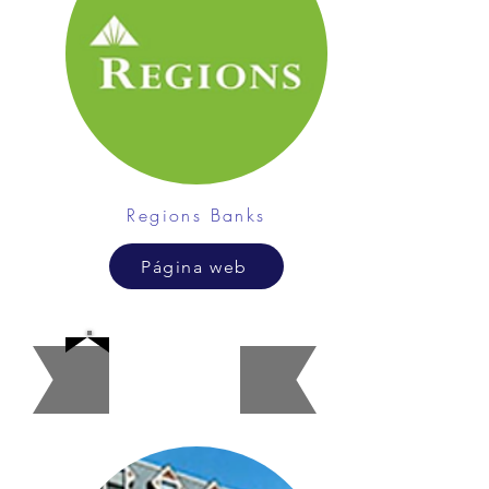
Regions Banks
Página web
Apartam
entos