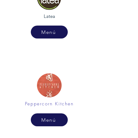
Latea
Menú
Peppercorn Kitchen
Menú